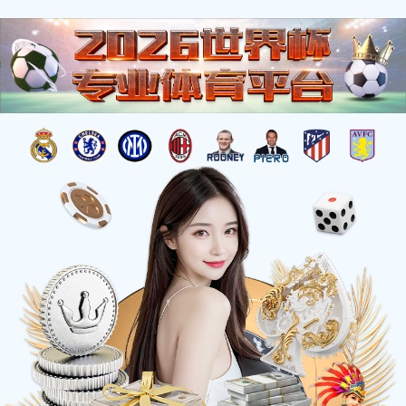
注册入口
华体会在线登录官网
· 体育
观看更便捷
连接你的赛事视野，打造球迷专属的数字主场。
华体会在
线登录官网网页版
提供多终端支持、高清视频、 实时比分
与赛事推荐，让你随时随地畅享体育内容。
网页端入口