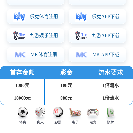
首页
体育资讯
正文
在近日结束的一场WTA巡回赛焦点战中，中国金花郑钦文在
首盘抢七局中遭遇了一次极具争议的球改判，导致其心态波
动，最终以6-7(4)、3-6不敌对手，无缘晋级。这场比赛中，
当值底线裁判在关键分上的改判引发巨大争议，现场解说甚
至直言“底线裁判该当街道歉”。这一突发事件不仅改变了比
赛走势，也将网球判罚的权威性与运动员心理承受力再次推
至风口浪尖。